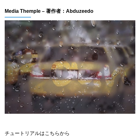
Media Themple – 著作者：Abduzeedo
チュートリアルはこちらから