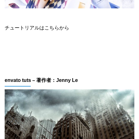
チュートリアルはこちらから
envato tuts – 著作者：Jenny Le