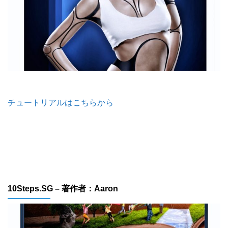
チュートリアルはこちらから
10Steps.SG – 著作者：Aaron