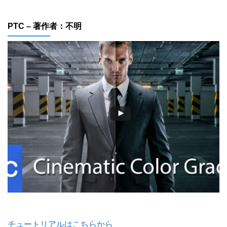
PTC – 著作者：不明
チュートリアルはこちらから