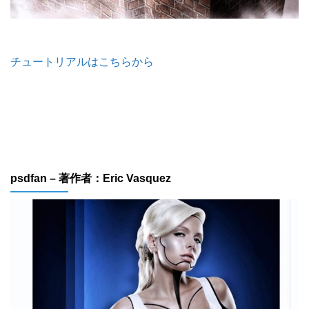
チュートリアルはこちらから
psdfan – 著作者：Eric Vasquez