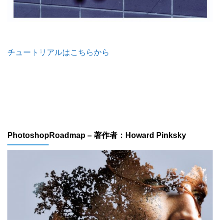
チュートリアルはこちらから
PhotoshopRoadmap – 著作者：Howard Pinksky