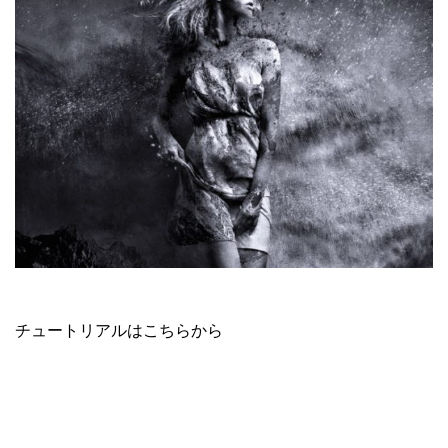
チュートリアルはこちらから