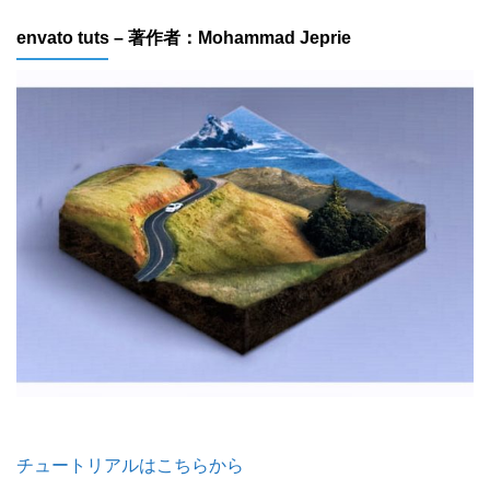
envato tuts – 著作者：Mohammad Jeprie
チュートリアルはこちらから