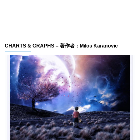
CHARTS & GRAPHS – 著作者：Milos Karanovic