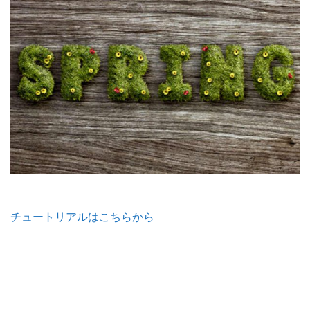
チュートリアルはこちらから