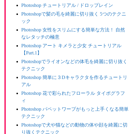
Photoshop チュートリアル / ドロップレイン
Photoshopで髪の毛を綺麗に切り抜く 5つのテクニ
ック
Photoshop 女性をスリムにする簡単な方法！ 自然
なレタッチの極意
Photoshop アート キメラと少女 チュートリアル
【Part.1】
Photoshopでライオンなどの体毛を綺麗に切り抜く
テクニック
Photoshop 簡単に３Dキャラクタを作るチュートリ
アル
Photoshop 花で彩られたフローラル タイポグラフ
ィ
Photoshop パペットワープがもっと上手くなる簡単
テクニック
Photoshopで犬や猫などの動物の体や顔を綺麗に切
り抜くテクニック