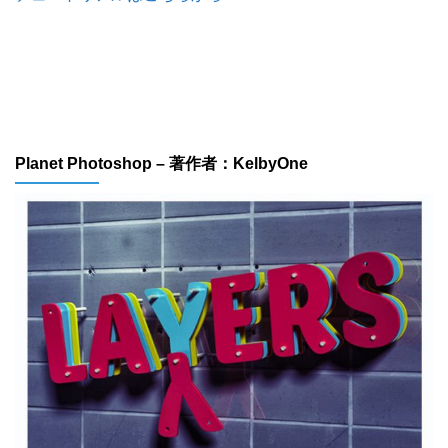
Planet Photoshop – 著作者：KelbyOne