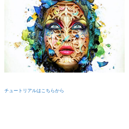
チュートリアルはこちらから