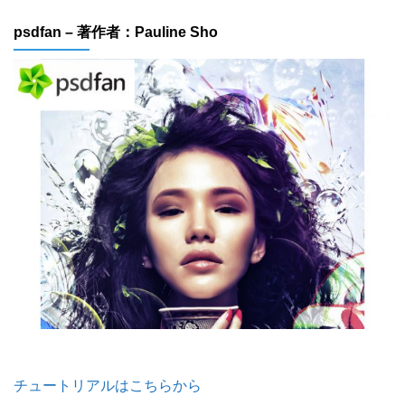
psdfan – 著作者：Pauline Sho
チュートリアルはこちらから