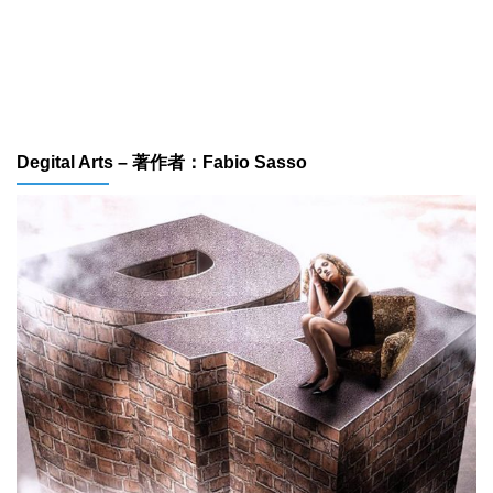
Degital Arts – 著作者：Fabio Sasso