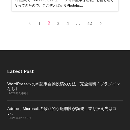
2日連続でPhotoshopのチュートアリル記事を連載。お盆も近く
なってきたので、ここぞとばかりPhotohs…
1
2
3
4
…
42
Latest Post
WordPressへのAI記事自動投稿の方法（完全無料 / プラグイン
なし）
2026年3月6日
Adobe , Microsoftの致命的な脆弱性が頻発。乗り換え先はコ
レ。
2025年12月12日