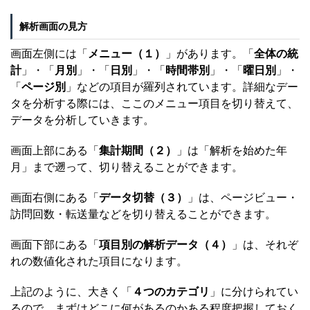
解析画面の見方
画面左側には「
メニュー（１）
」があります。「
全体の統
計
」・「
月別
」・「
日別
」・「
時間帯別
」・「
曜日別
」・
「
ページ別
」などの項目が羅列されています。詳細なデー
タを分析する際には、ここのメニュー項目を切り替えて、
データを分析していきます。
画面上部にある「
集計期間（２）
」は「解析を始めた年
月」まで遡って、切り替えることができます。
画面右側にある「
データ切替（３）
」は、ページビュー・
訪問回数・転送量などを切り替えることができます。
画面下部にある「
項目別の解析データ（４）
」は、それぞ
れの数値化された項目になります。
上記のように、大きく「
４つのカテゴリ
」に分けられてい
るので、まずはどこに何があるのかある程度把握しておく