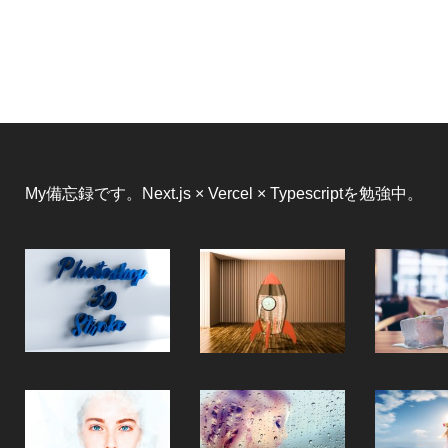
My備忘録です。Next.js × Vercel × Typescriptを勉強中。