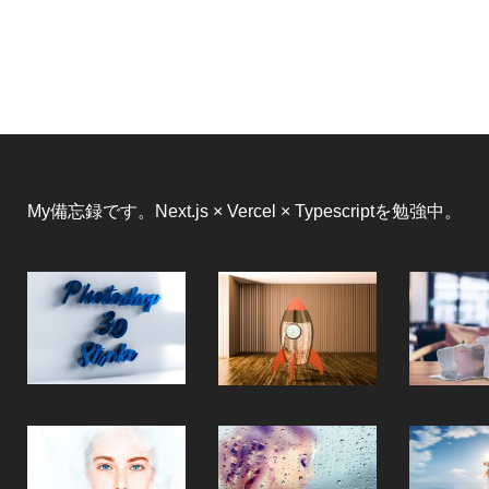
My備忘録です。Next.js × Vercel × Typescriptを勉強中。