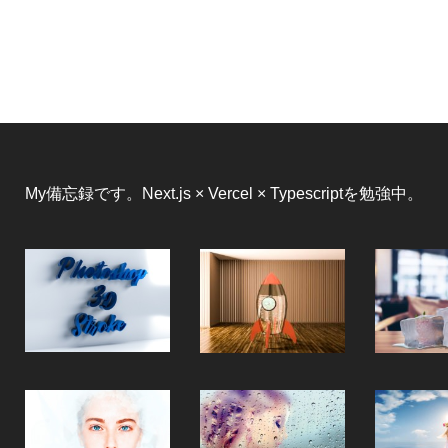
My備忘録です。Next.js × Vercel × Typescriptを勉強中。