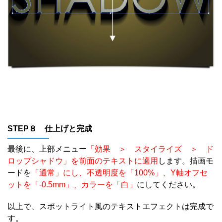
STEP８ 仕上げと完成
最後に、上部メニュー
「効果 ＞ スタイライズ ＞ ド
ロップシャドウ」を前面のテキストに適用
します。描画モ
ードを
「通常」にし、不透明度を「100%」、Y軸オフセ
ットを「-0.5mm」、カラーを「白」
にしてください。
以上で、スポットライト風のテキストエフェクトは完成で
す。