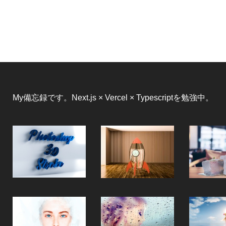
My備忘録です。Next.js × Vercel × Typescriptを勉強中。