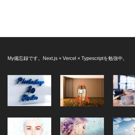
My備忘録です。Next.js × Vercel × Typescriptを勉強中。