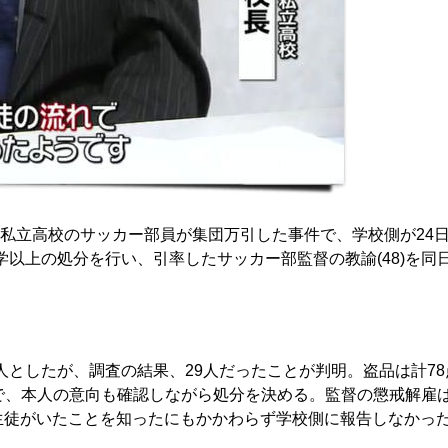
私立高校のサッカー部員が集団万引した事件で、学校側が24
学以上の処分を行い、引率したサッカー部監督の教諭(48)を同
人としたが、調査の結果、29人だったことが判明。盗品は計78
慎中で、本人の意向も確認しながら処分を決める。監督の懲戒解雇
た生徒がいたことを知ったにもかかわらず学校側に報告しなかっ