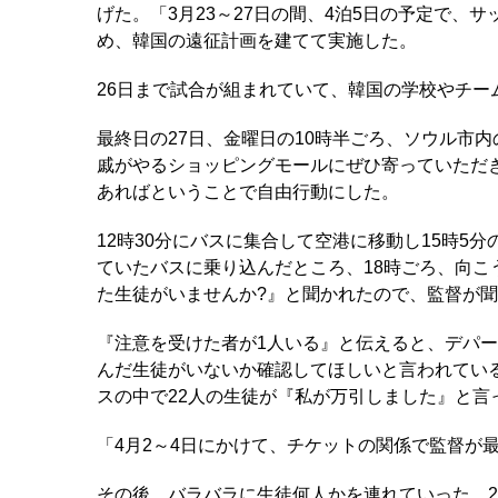
げた。「3月23～27日の間、4泊5日の予定で
め、韓国の遠征計画を建てて実施した。
26日まで試合が組まれていて、韓国の学校やチー
最終日の27日、金曜日の10時半ごろ、ソウル市
戚がやるショッピングモールにぜひ寄っていただ
あればということで自由行動にした。
12時30分にバスに集合して空港に移動し15時5
ていたバスに乗り込んだところ、18時ごろ、向
た生徒がいませんか?』と聞かれたので、監督が聞
『注意を受けた者が1人いる』と伝えると、デパ
んだ生徒がいないか確認してほしいと言われてい
スの中で22人の生徒が『私が万引しました』と言
「4月2～4日にかけて、チケットの関係で監督が
その後、バラバラに生徒何人かを連れていった。