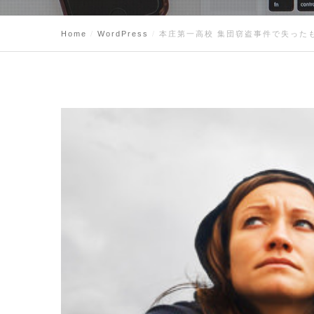
Home
WordPress
本庄第一高校 集団窃盗事件で失った