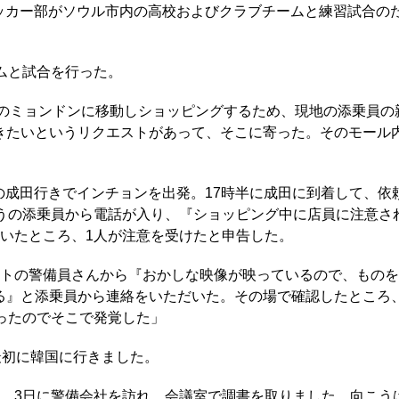
、サッカー部がソウル市内の高校およびクラブチームと練習試合の
ムと試合を行った。
内のミョンドンに移動しショッピングするため、現地の添乗員の
きたいというリクエストがあって、そこに寄った。そのモール
分の成田行きでインチョンを出発。17時半に成田に到着して、依
こうの添乗員から電話が入り、『ショッピング中に店員に注意さ
いたところ、1人が注意を受けたと申告した。
ートの警備員さんから『おかしな映像が映っているので、もの
る』と添乗員から連絡をいただいた。その場で確認したところ
ったのでそこで発覚した」
最初に韓国に行きました。
2、3日に警備会社を訪れ、会議室で調書を取りました。向こう