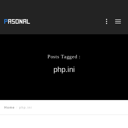
Posts Tagged :
php.ini
Home
php.ini