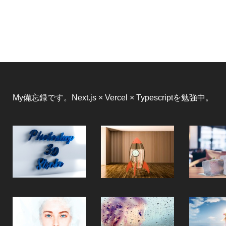
My備忘録です。Next.js × Vercel × Typescriptを勉強中。