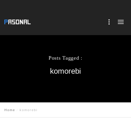
Posts Tagged :
komorebi
Home
komorebi