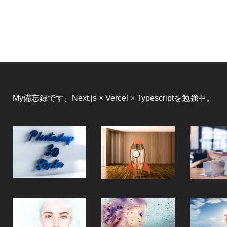
My備忘録です。Next.js × Vercel × Typescriptを勉強中。