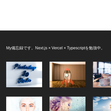
My備忘録です。Next.js × Vercel × Typescriptを勉強中。