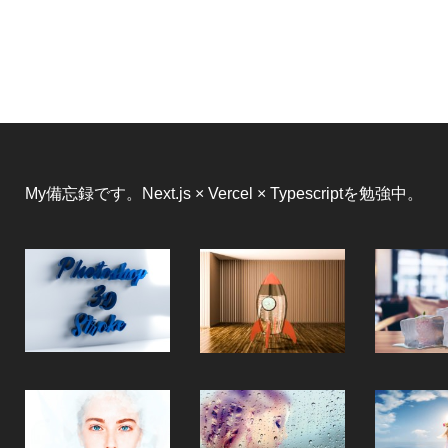
My備忘録です。Next.js × Vercel × Typescriptを勉強中。