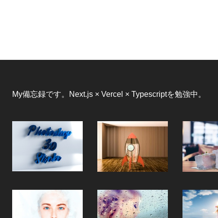
My備忘録です。Next.js × Vercel × Typescriptを勉強中。