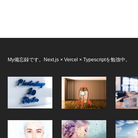
My備忘録です。Next.js × Vercel × Typescriptを勉強中。