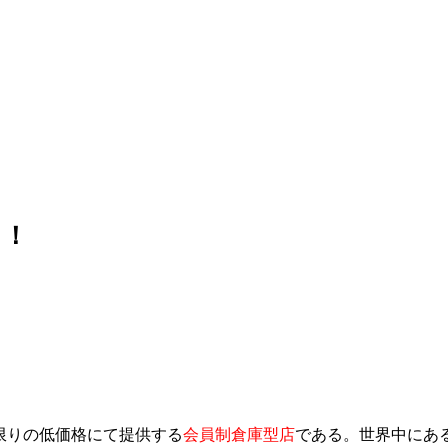
う！
限りの低価格にて提供する
会員制倉庫型店
である。世界中にあ